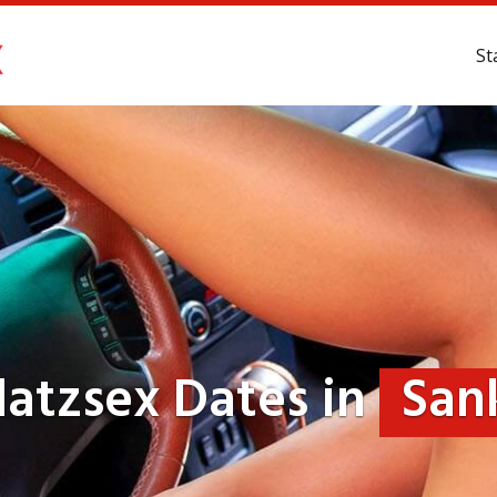
St
latzsex Dates in
San