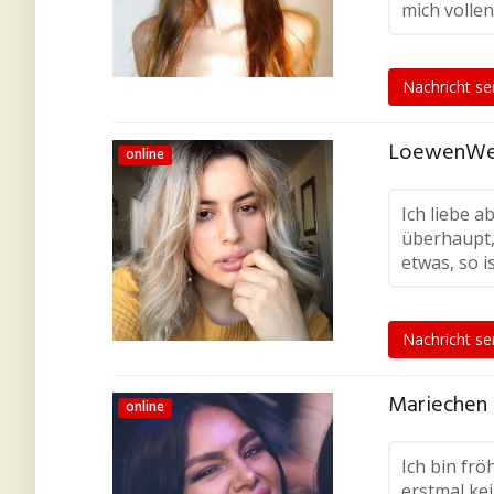
mich vollen
Nachricht s
LoewenWei
online
Ich liebe 
überhaupt,
etwas, so i
Nachricht s
Mariechen 
online
Ich bin fr
erstmal ke