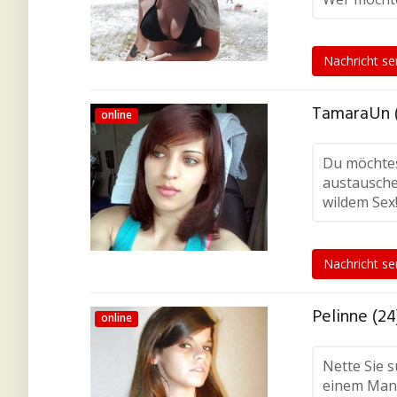
Nachricht s
TamaraUn 
online
Du möchtes
austauschen
wildem Sex
Nachricht s
Pelinne (24
online
Nette Sie s
einem Mann