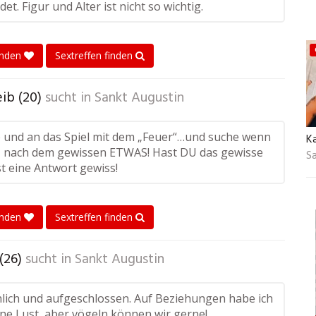
det. Figur und Alter ist nicht so wichtig.
enden
Sextreffen finden
b (20)
sucht in
Sankt Augustin
ab und an das Spiel mit dem „Feuer“…und suche wenn
Ka
 nach dem gewissen ETWAS! Hast DU das gewisse
S
st eine Antwort gewiss!
enden
Sextreffen finden
(26)
sucht in
Sankt Augustin
öhlich und aufgeschlossen. Auf Beziehungen habe ich
ine Lust, aber vögeln können wir gerne!