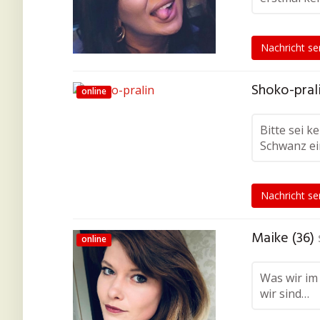
Nachricht s
Shoko-prali
online
Bitte sei 
Schwanz ei
Nachricht s
Maike (36)
online
Was wir im 
wir sind…