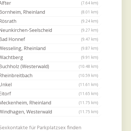
Alfter
(7.64 km)
Bornheim, Rheinland
(8.01 km)
Rösrath
(9.24 km)
Neunkirchen-Seelscheid
(9.27 km)
Bad Honnef
(9.47 km)
Wesseling, Rheinland
(9.87 km)
Wachtberg
(9.91 km)
Buchholz (Westerwald)
(10.48 km)
Rheinbreitbach
(10.59 km)
Unkel
(11.61 km)
Eitorf
(11.65 km)
Meckenheim, Rheinland
(11.75 km)
Windhagen, Westerwald
(11.75 km)
Sexkontakte für Parkplatzsex finden