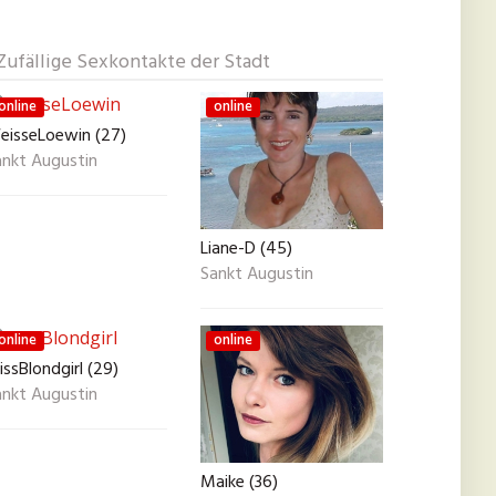
Zufällige Sexkontakte der Stadt
online
online
eisseLoewin (27)
ankt Augustin
Liane-D (45)
Sankt Augustin
online
online
ssBlondgirl (29)
ankt Augustin
Maike (36)