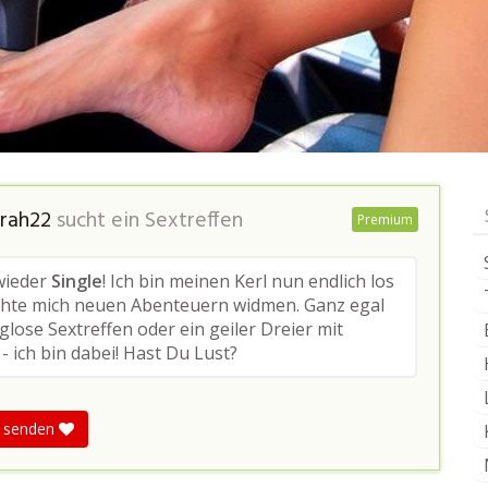
rah22
sucht ein Sextreffen
Premium
wieder
Single
! Ich bin meinen Kerl nun endlich los
hte mich neuen Abenteuern widmen. Ganz egal
lose Sextreffen oder ein geiler Dreier mit
- ich bin dabei! Hast Du Lust?
t senden