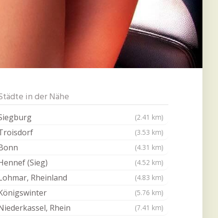
Städte in der Nähe
Siegburg
(2.41 km)
Troisdorf
(3.53 km)
Bonn
(4.31 km)
Hennef (Sieg)
(4.52 km)
Lohmar, Rheinland
(4.83 km)
Königswinter
(5.76 km)
Niederkassel, Rhein
(7.41 km)