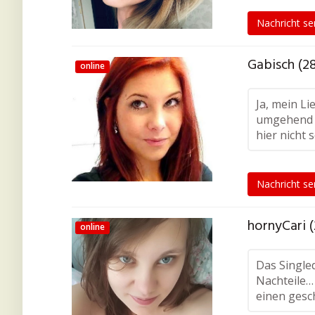
Nachricht s
Gabisch (2
online
Ja, mein Li
umgehend k
hier nicht 
Nachricht s
hornyCari (
online
Das Singled
Nachteile… 
einen gesc