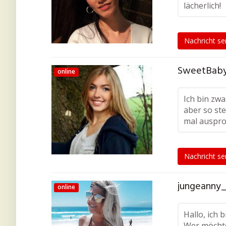
lächerlich!
Nachricht s
SweetBaby 
online
Ich bin zwa
aber so ste
mal auspro
Nachricht s
jungeanny_
online
Hallo, ich 
Wer möcht