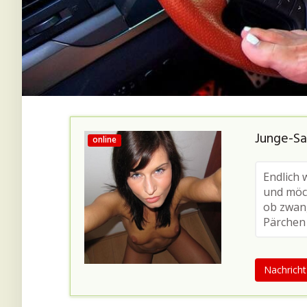
Junge-Sa
online
Endlich 
und möc
ob zwang
Pärchen 
Nachrich